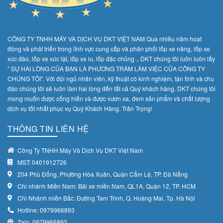
CÔNG TY TNHH MÁY VÀ DỊCH VỤ DKT VIỆT NAM Qua nhiều năm hoạt
động và phát triển trong lĩnh vực cung cấp và phân phối lốp xe nâng, lốp xe
xúc đào, lốp xe xúc lật, lốp xe lu, lốp đặc chủng .. DKT chúng tôi luôn luôn lấy
" SỰ HÀI LÒNG CỦA BẠN LÀ PHƯƠNG TRÂM LÀM VIỆC CỦA CÔNG TY
CHÚNG TÔI". Với đội ngủ nhân viên, kỹ thuật có kinh nghiệm, tận tình và chu
đáo chúng tôi sẽ luôn làm hai lòng đến tất cả Quý khách hàng. DKT chúng tôi
mong muốn được cống hiến và được vươn xa, đem sản phẩm và chất lượng
dịch vụ tốt nhất phục vụ Quý Khách Hàng. Trân Trọng!
THÔNG TIN LIÊN HỆ
Công Ty TNHH Máy Và Dịch Vụ DKT Việt Nam
MST: 0401912726
204 Phù Đổng, Phường Hòa Xuân, Quận Cẩm Lệ, TP. Đà Nẵng
Chi nhánh Miền Nam: Bãi xe miền Nam, QL1A, Quận 12, TP. HCM
Chi Nhánh miền Bắc: Đường Tam Trinh, Q. Hoàng Mai, Tp. Hà Nội
Hotline: 0979966893
Zalo: 0979966893