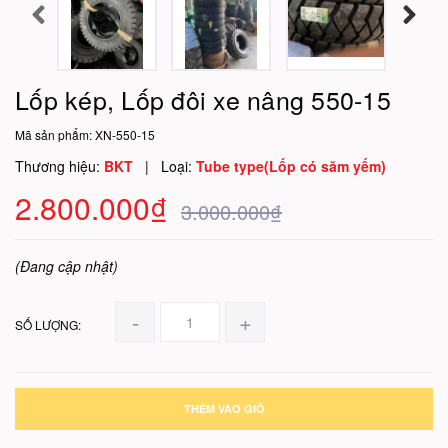
Lốp kép, Lốp đôi xe nâng 550-15
Mã sản phẩm:
XN-550-15
Thương hiệu:
BKT
|
Loại:
Tube type(Lốp có săm yếm)
2.800.000₫
3.000.000₫
(Đang cập nhật)
-
+
SỐ LƯỢNG:
THÊM VÀO GIỎ