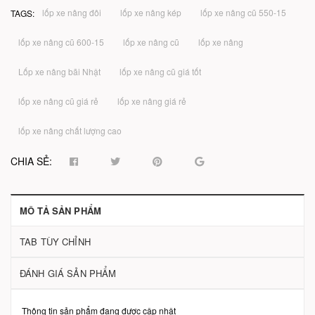
lốp xe nâng đôi
lốp xe nâng kép
lốp xe nâng cũ 550-15
TAGS:
lốp xe nâng cũ 600-15
lốp xe nâng cũ
lốp xe nâng
Lốp xe nâng bãi Nhật
lốp xe nâng cũ giá tốt
lốp xe nâng cũ giá rẻ
lốp xe nâng giá rẻ
lốp xe nâng chất lượng cao
CHIA SẺ:
MÔ TẢ SẢN PHẨM
TAB TÙY CHỈNH
ĐÁNH GIÁ SẢN PHẨM
Thông tin sản phẩm đang được cập nhật