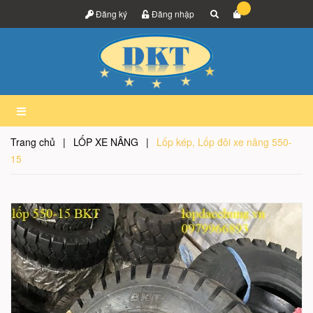
Đăng ký
Đăng nhập
Trang chủ
|
LỐP XE NÂNG
|
Lốp kép, Lốp đôi xe nâng 550-
15