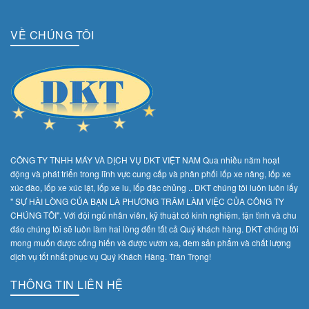
VỀ CHÚNG TÔI
CÔNG TY TNHH MÁY VÀ DỊCH VỤ DKT VIỆT NAM Qua nhiều năm hoạt
động và phát triển trong lĩnh vực cung cấp và phân phối lốp xe nâng, lốp xe
xúc đào, lốp xe xúc lật, lốp xe lu, lốp đặc chủng .. DKT chúng tôi luôn luôn lấy
" SỰ HÀI LÒNG CỦA BẠN LÀ PHƯƠNG TRÂM LÀM VIỆC CỦA CÔNG TY
CHÚNG TÔI". Với đội ngủ nhân viên, kỹ thuật có kinh nghiệm, tận tình và chu
đáo chúng tôi sẽ luôn làm hai lòng đến tất cả Quý khách hàng. DKT chúng tôi
mong muốn được cống hiến và được vươn xa, đem sản phẩm và chất lượng
dịch vụ tốt nhất phục vụ Quý Khách Hàng. Trân Trọng!
THÔNG TIN LIÊN HỆ