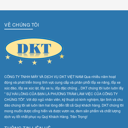
Maxam
VỀ CHÚNG TÔI
Công Ty TNHH Máy và Dịch Vụ DKT Việt Nam
DKT
DKT VIỆT NAM
CÔNG TY TNHH MÁY VÀ DỊCH VỤ DKT VIỆT NAM Qua nhiều năm hoạt
động và phát triển trong lĩnh vực cung cấp và phân phối lốp xe nâng, lốp xe
xúc đào, lốp xe xúc lật, lốp xe lu, lốp đặc chủng .. DKT chúng tôi luôn luôn lấy
" SỰ HÀI LÒNG CỦA BẠN LÀ PHƯƠNG TRÂM LÀM VIỆC CỦA CÔNG TY
CHÚNG TÔI". Với đội ngủ nhân viên, kỹ thuật có kinh nghiệm, tận tình và chu
đáo chúng tôi sẽ luôn làm hai lòng đến tất cả Quý khách hàng. DKT chúng tôi
mong muốn được cống hiến và được vươn xa, đem sản phẩm và chất lượng
dịch vụ tốt nhất phục vụ Quý Khách Hàng. Trân Trọng!