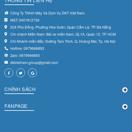
THÔNG TIN LIÊN HỆ
Công Ty TNHH Máy Và Dịch Vụ DKT Việt Nam
MST: 0401912726
204 Phù Đổng, Phường Hòa Xuân, Quận Cẩm Lệ, TP. Đà Nẵng
Chi nhánh Miền Nam: Bãi xe miền Nam, QL1A, Quận 12, TP. HCM
Chi Nhánh miền Bắc: Đường Tam Trinh, Q. Hoàng Mai, Tp. Hà Nội
Hotline: 0979966893
Zalo: 0979966893
dktvietnam.group@gmail.com
CHÍNH SÁCH
FANPAGE