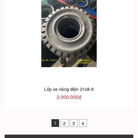
Lốp xe nâng điện 21x8-9
2.000.000₫
1
2
3
4