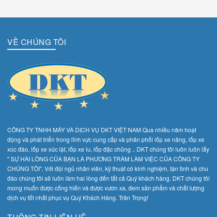
Maxam
VỀ CHÚNG TÔI
Công Ty TNHH Máy và Dịch Vụ DKT Việt Nam
DKT
DKT VIỆT NAM
CÔNG TY TNHH MÁY VÀ DỊCH VỤ DKT VIỆT NAM Qua nhiều năm hoạt
động và phát triển trong lĩnh vực cung cấp và phân phối lốp xe nâng, lốp xe
xúc đào, lốp xe xúc lật, lốp xe lu, lốp đặc chủng .. DKT chúng tôi luôn luôn lấy
" SỰ HÀI LÒNG CỦA BẠN LÀ PHƯƠNG TRÂM LÀM VIỆC CỦA CÔNG TY
CHÚNG TÔI". Với đội ngủ nhân viên, kỹ thuật có kinh nghiệm, tận tình và chu
đáo chúng tôi sẽ luôn làm hai lòng đến tất cả Quý khách hàng. DKT chúng tôi
mong muốn được cống hiến và được vươn xa, đem sản phẩm và chất lượng
dịch vụ tốt nhất phục vụ Quý Khách Hàng. Trân Trọng!