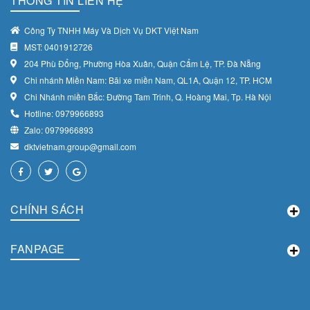
THÔNG TIN LIÊN HỆ
Công Ty TNHH Máy Và Dịch Vụ DKT Việt Nam
MST: 0401912726
204 Phù Đổng, Phường Hòa Xuân, Quận Cẩm Lệ, TP. Đà Nẵng
Chi nhánh Miền Nam: Bãi xe miền Nam, QL1A, Quận 12, TP. HCM
Chi Nhánh miền Bắc: Đường Tam Trinh, Q. Hoàng Mai, Tp. Hà Nội
Hotline: 0979966893
Zalo: 0979966893
dktvietnam.group@gmail.com
CHÍNH SÁCH
FANPAGE