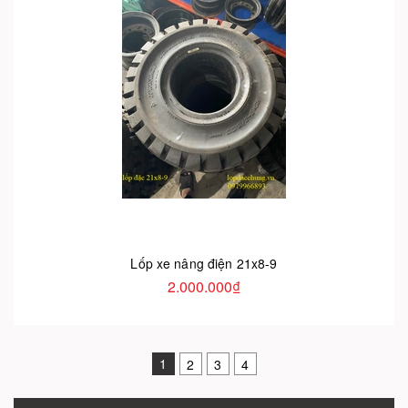
Lốp xe nâng điện 21x8-9
2.000.000₫
1
2
3
4